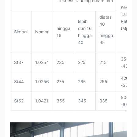
Tickness Dinding dalam mm
Kekuat
Tarik
diatas
lebih
ReH
40
hingga
dari 16
(Mpa)
Simbol
Nomor
16
hingga
hingga
40
65
350-
St37
1.0254
235
225
215
-480
420-
St44
1.0256
275
265
255
-550
500-
St52
1.0421
355
345
335
-650