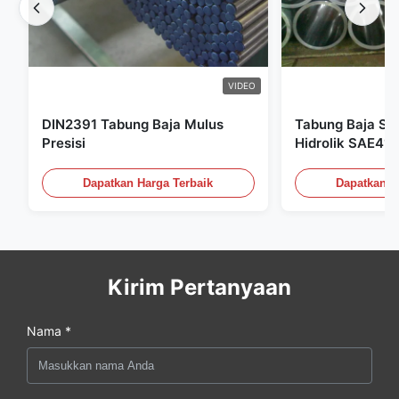
VIDEO
DIN2391 Tabung Baja Mulus
Tabung Baja Sea
Presisi
Hidrolik SAE41
Dapatkan Harga Terbaik
Dapatkan H
Kirim Pertanyaan
Nama *