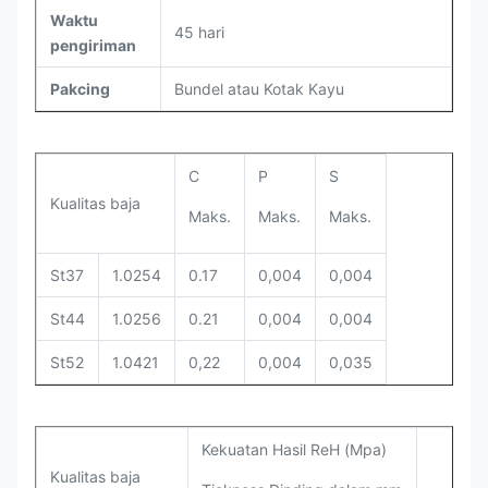
Waktu
45 hari
pengiriman
Pakcing
Bundel atau Kotak Kayu
C
P
S
Kualitas baja
Maks.
Maks.
Maks.
St37
1.0254
0.17
0,004
0,004
St44
1.0256
0.21
0,004
0,004
St52
1.0421
0,22
0,004
0,035
Kekuatan Hasil ReH (Mpa)
Kualitas baja