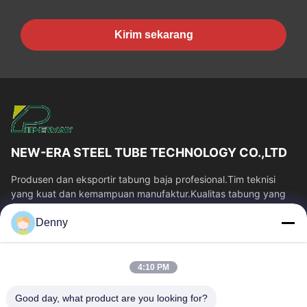
Kirim sekarang
NEW-ERA STEEL TUBE TECHNOLOGY CO.,LTD
Produsen dan eksportir tabung baja profesional.Tim teknisi
yang kuat dan kemampuan manufaktur.Kualitas tabung yang
stabil dan harga yang kompetitif.
Denny
Tautan Cepat
Rumah
Produk
4:10 PM
Video
Tentang Kami
Tur Pabrik
Kontrol Kualitas
Good day, what product are you looking for?