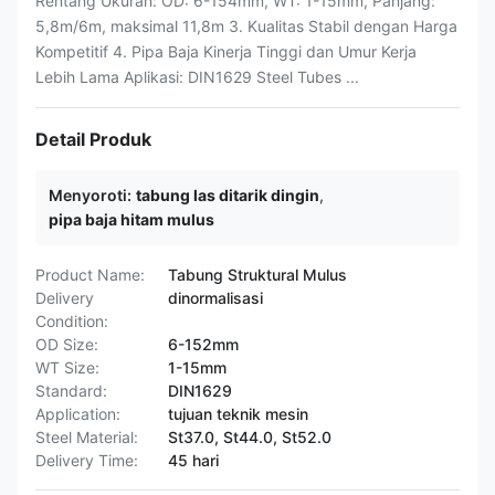
Rentang Ukuran: OD: 6-154mm, WT: 1-15mm, Panjang:
5,8m/6m, maksimal 11,8m 3. Kualitas Stabil dengan Harga
Kompetitif 4. Pipa Baja Kinerja Tinggi dan Umur Kerja
Lebih Lama Aplikasi: DIN1629 Steel Tubes ...
Detail Produk
Menyoroti:
tabung las ditarik dingin
,
pipa baja hitam mulus
Product Name:
Tabung Struktural Mulus
Delivery
dinormalisasi
Condition:
OD Size:
6-152mm
WT Size:
1-15mm
Standard:
DIN1629
Application:
tujuan teknik mesin
Steel Material:
St37.0, St44.0, St52.0
Delivery Time:
45 hari