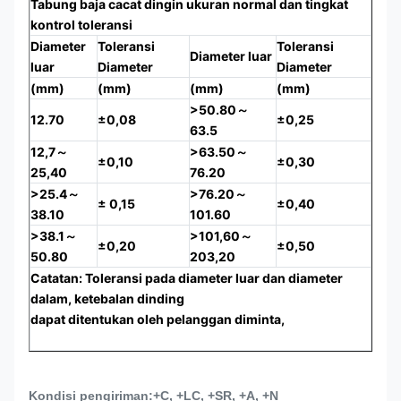
Tabung baja cacat dingin ukuran normal dan tingkat
kontrol toleransi
Diameter
Toleransi
Toleransi
Diameter luar
luar
Diameter
Diameter
(mm)
(mm)
(mm)
(mm)
>50.80～
12.70
±0,08
±0,25
63.5
12,7～
>63.50～
±0,10
±0,30
25,40
76.20
>25.4～
>76.20～
± 0,15
±0,40
38.10
101.60
>38.1～
>101,60～
±0,20
±0,50
50.80
203,20
Catatan: Toleransi pada diameter luar dan diameter
dalam, ketebalan dinding
dapat ditentukan oleh pelanggan diminta,
Kondisi pengiriman:
+C, +LC, +SR, +A, +N