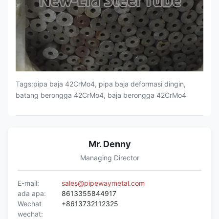
Tags:pipa baja 42CrMo4, pipa baja deformasi dingin,
batang berongga 42CrMo4, baja berongga 42CrMo4
Mr. Denny
Managing Director
E-mail:
sales@pipewaymetal.com
ada apa:
8613355844917
Wechat
+8613732112325
wechat: