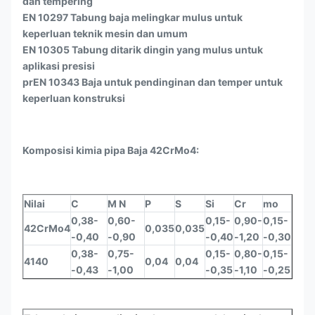
dan tempering
EN 10297 Tabung baja melingkar mulus untuk
keperluan teknik mesin dan umum
EN 10305 Tabung ditarik dingin yang mulus untuk
aplikasi presisi
prEN 10343 Baja untuk pendinginan dan temper untuk
keperluan konstruksi
Komposisi kimia pipa Baja 42CrMo4:
Nilai
C
M N
P
S
Si
Cr
mo
0,38-
0,60-
0,15-
0,90-
0,15-
42CrMo4
0,035
0,035
-0,40
-0,90
-0,40
-1,20
-0,30
0,38-
0,75-
0,15-
0,80-
0,15-
4140
0,04
0,04
-0,43
-1,00
-0,35
-1,10
-0,25