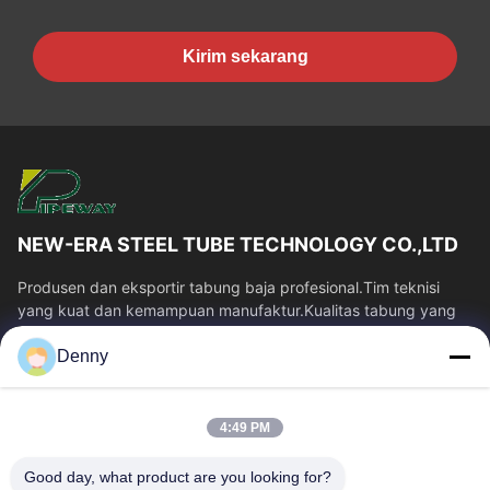
Kirim sekarang
NEW-ERA STEEL TUBE TECHNOLOGY CO.,LTD
Produsen dan eksportir tabung baja profesional.Tim teknisi
yang kuat dan kemampuan manufaktur.Kualitas tabung yang
stabil dan harga yang kompetitif.
Denny
Tautan Cepat
Rumah
Produk
4:49 PM
Video
Tentang Kami
Tur Pabrik
Kontrol Kualitas
Good day, what product are you looking for?