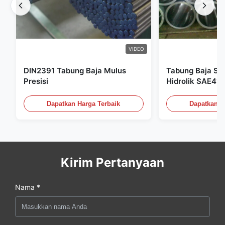
VIDEO
DIN2391 Tabung Baja Mulus
Tabung Baja Sea
Presisi
Hidrolik SAE41
Dapatkan Harga Terbaik
Dapatkan H
Kirim Pertanyaan
Nama *